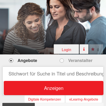
Login
0
Angebote
Veranstalter
Anzeigen
Digitale Kompetenzen
eLearing-Angebote