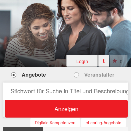
Login
0
Angebote
Veranstalter
Anzeigen
Digitale Kompetenzen
eLearing-Angebote