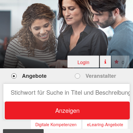
Login
0
Angebote
Veranstalter
Anzeigen
Digitale Kompetenzen
eLearing-Angebote