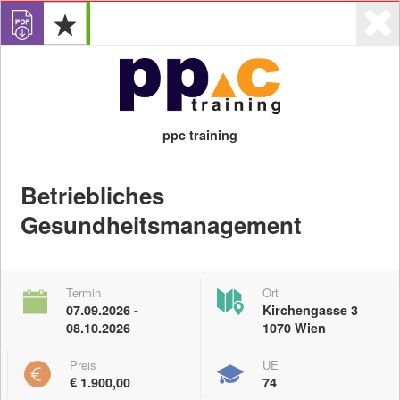
ppc training
Login
0
Betriebliches
Gesundheitsmanagement
Angebote
Veranstalter
Termin
Ort
07.09.2026 -
Kirchengasse 3
Anzeigen
08.10.2026
1070 Wien
Preis
UE
Digitale Kompetenzen
eLearing-Angebote
€ 1.900,00
74