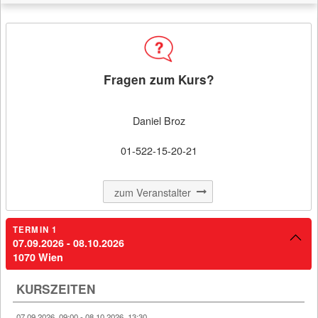
Filter
Kursbeginn (aufsteigend)
Fragen zum Kurs?
MERKEN
Daniel Broz
01-522-15-20-21
Kursdetail
Betriebliches Gesundheitsmanagement
zum Veranstalter
TERMIN 1
07.09.2026 - 08.10.2026
07.09.2026 - 08.10.2026
€ 1.900,00
1070 Wien
Kirchengasse 3
KURSZEITEN
1070 Wien
07.09.2026, 09:00 - 08.10.2026, 13:30