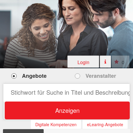
Login
0
Angebote
Veranstalter
Anzeigen
Digitale Kompetenzen
eLearing-Angebote