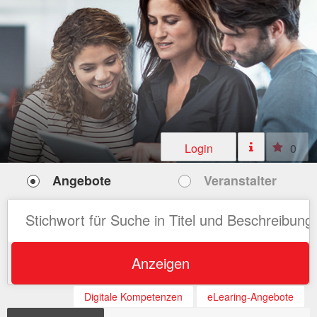
Login
0
Angebote
Veranstalter
Anzeigen
Digitale Kompetenzen
eLearing-Angebote