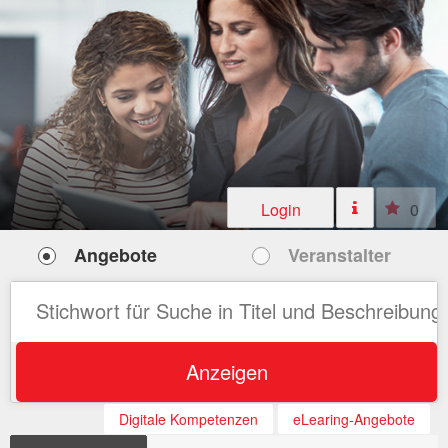
Login
0
Angebote
Veranstalter
Anzeigen
Digitale Kompetenzen
eLearing-Angebote