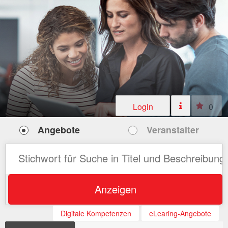
Login
0
Angebote
Veranstalter
Anzeigen
Digitale Kompetenzen
eLearing-Angebote