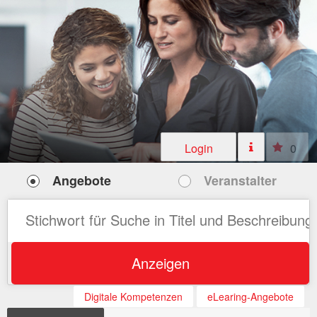
Login
0
Angebote
Veranstalter
Anzeigen
Digitale Kompetenzen
eLearing-Angebote