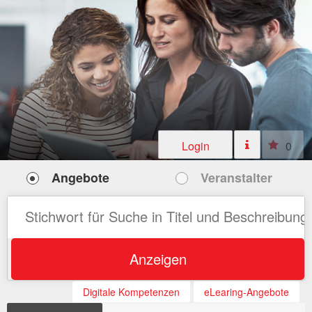
Login
0
Angebote
Veranstalter
Anzeigen
Digitale Kompetenzen
eLearing-Angebote