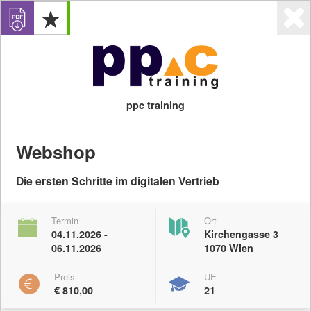
ppc training
Login
0
Webshop
Angebote
Veranstalter
Die ersten Schritte im digitalen Vertrieb
Termin
Ort
04.11.2026 -
Kirchengasse 3
06.11.2026
1070 Wien
Anzeigen
Preis
UE
€ 810,00
21
Digitale Kompetenzen
eLearing-Angebote