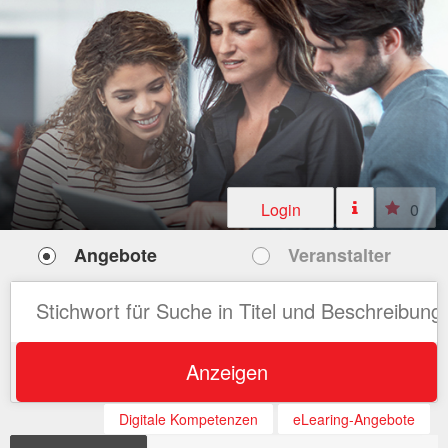
Login
0
Angebote
Veranstalter
Anzeigen
Digitale Kompetenzen
eLearing-Angebote