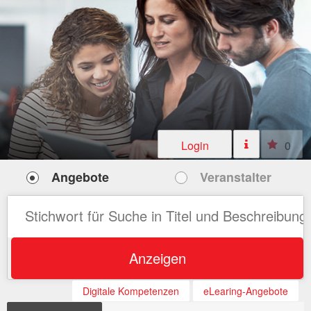
Login
0
Angebote
Veranstalter
Anzeigen
Digitale Kompetenzen
eLearing-Angebote