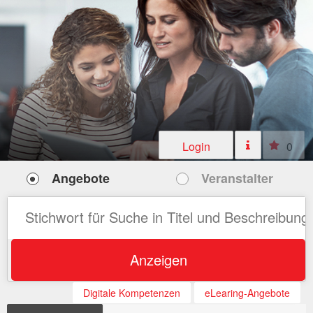
Login
0
Angebote
Veranstalter
Anzeigen
Digitale Kompetenzen
eLearing-Angebote