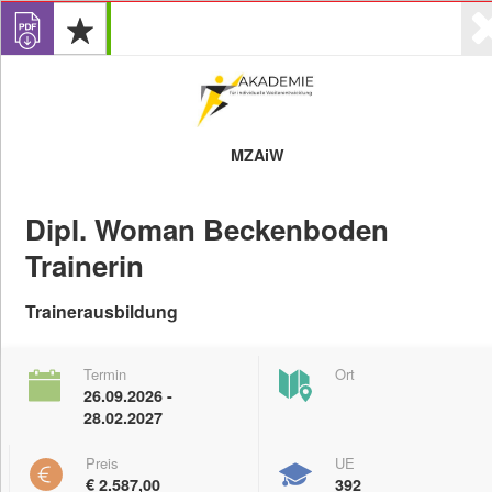
MZAiW
Dipl. Woman Beckenboden
Login
0
Trainerin
Angebote
Veranstalter
Trainerausbildung
Termin
Ort
26.09.2026 -
Anzeigen
28.02.2027
Digitale Kompetenzen
eLearing-Angebote
Preis
UE
€ 2.587,00
392