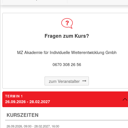
Filter
Kursbeginn (aufsteigend)
Fragen zum Kurs?
MERKEN
MZ Akademie für Individuelle Weiterentwicklung Gmbh
Kursdetail: D
Dipl. Woman Beckenboden Trainerin
0670 308 26 56
zum Veranstalter
26.09.2026 - 28.02.2027
TERMIN 1
26.09.2026 - 28.02.2027
€ 2.587,00
Kurbadstraße 16
KURSZEITEN
1100 Wien
26.09.2026, 09:00 - 28.02.2027, 16:00