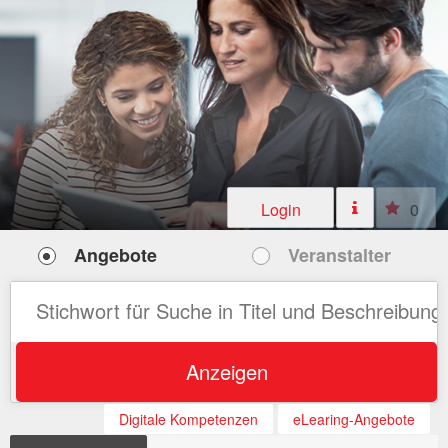
Login
0
Angebote
Veranstalter
Anzeigen
Digitale Kompetenzen
eLearing-Angebote