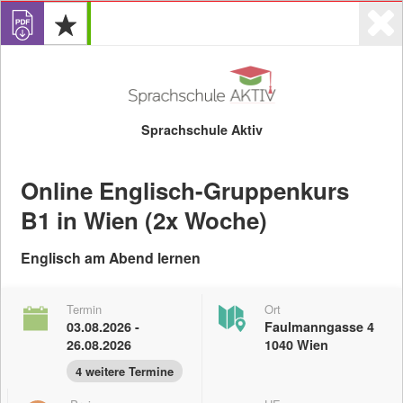
Sprachschule Aktiv
Online Englisch-Gruppenkurs
Login
0
B1 in Wien (2x Woche)
Angebote
Veranstalter
Englisch am Abend lernen
Termin
Ort
03.08.2026 -
Faulmanngasse 4
Anzeigen
26.08.2026
1040 Wien
4 weitere Termine
Digitale Kompetenzen
eLearing-Angebote