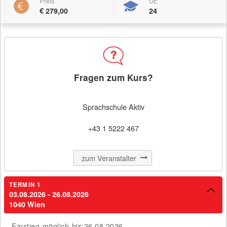
Preis
UE
Filter
Kursbeginn (aufsteigend)
€ 279,00
24
MERKEN
Fragen zum Kurs?
Sprachschule Aktiv
Online Englisch-Gruppenkurs B1 in Wien
Kursdetail: Online Englisch-Gruppenkurs 
(2x Woche)
+43 1 5222 467
zum Veranstalter
03.08.2026 - 26.08.2026
€ 279,00
TERMIN 1
03.08.2026 - 26.08.2026
Faulmanngasse 4
1040 Wien
1040 Wien
Einstieg möglich bis:
26.08.2026