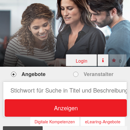
Login
0
Angebote
Veranstalter
Anzeigen
Digitale Kompetenzen
eLearing-Angebote