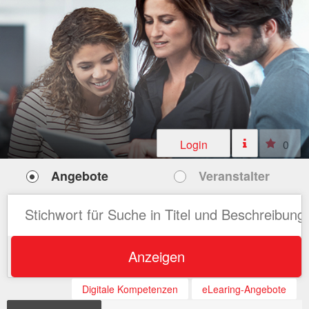
Login
0
Angebote
Veranstalter
Anzeigen
Digitale Kompetenzen
eLearing-Angebote