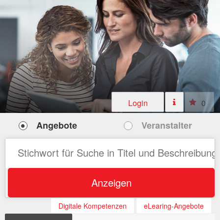
Login
0
Angebote
Veranstalter
Anzeigen
Digitale Kompetenzen
eLearing-Angebote