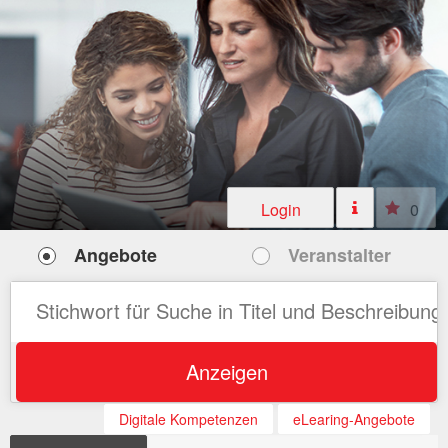
Login
0
Angebote
Veranstalter
Anzeigen
Digitale Kompetenzen
eLearing-Angebote