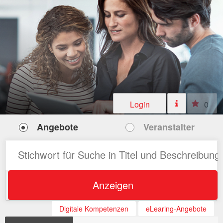
Login
0
Angebote
Veranstalter
Anzeigen
Digitale Kompetenzen
eLearing-Angebote