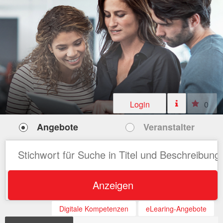
Login
0
Angebote
Veranstalter
Anzeigen
Digitale Kompetenzen
eLearing-Angebote