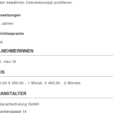
em bewährten Intensivkonzept profitieren.
ussetzungen
 Jahren
richtssprache
sh
LNEHMERINNEN
8, max.16
IS
0,00
€ 250,00 - 1 Monat, € 450,00 - 2 Monate
RANSTALTER
Sprachschulung GmbH
kenberggasse 14