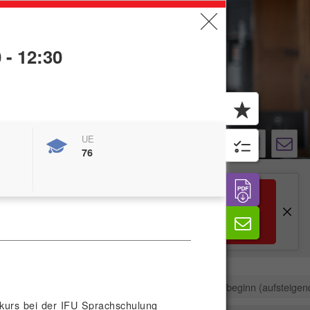
 - 12:30
UE
Login
0
0
76
Anzeigen
tale Kompetenzen
eLearing-Angebote
1 Kurs gefunden, sortiert nach
Kursbeginn (aufsteigen
ivkurs bei der IFU Sprachschulung