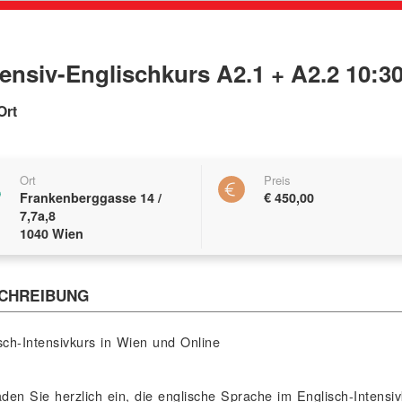
tensiv-Englischkurs A2.1 + A2.2 10:30
Ort
Ort
Preis
talter
Frankenberggasse 14 /
€ 450,00
7,7a,8
1040 Wien
CHREIBUNG
schreibung
Kampagne:
Digi
sch-Intensivkurs in Wien und Online
aden Sie herzlich ein, die englische Sprache im Englisch-Intens