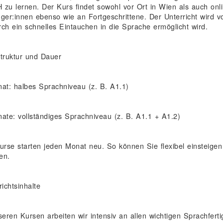
zu lernen. Der Kurs findet sowohl vor Ort in Wien als auch onlin
Ort
Preis
ger:innen ebenso wie an Fortgeschrittene. Der Unterricht wird vo
ch ein schnelles Eintauchen in die Sprache ermöglicht wird.
truktur und Dauer
Kursort
Datum
at: halbes Sprachniveau (z. B. A1.1)
31.08.2026 -
Frankenbergg
29.10.2026
Kursdetail: Intensiv-Englischkurs A2.1 + A2.
+ A2.2 10:30 - 12:30
14 / 7,7a,8
ate: vollständiges Sprachniveau (z. B. A1.1 + A1.2)
1040 Wien
3 weitere Termine
urse starten jeden Monat neu. So können Sie flexibel einsteigen u
 Einträge gefunden (1 von 1)
1
en.
richtsinhalte
seren Kursen arbeiten wir intensiv an allen wichtigen Sprachferti