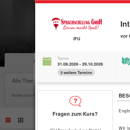
In
vor 
IFU
Termin
Angebote
Verans
31.08.2026 - 29.10.2026
3 weitere Termine
Alle Themen
BES
Suche nach Kategorien
Suche in Titel und Be
Engli
Fragen zum Kurs?
Wir l