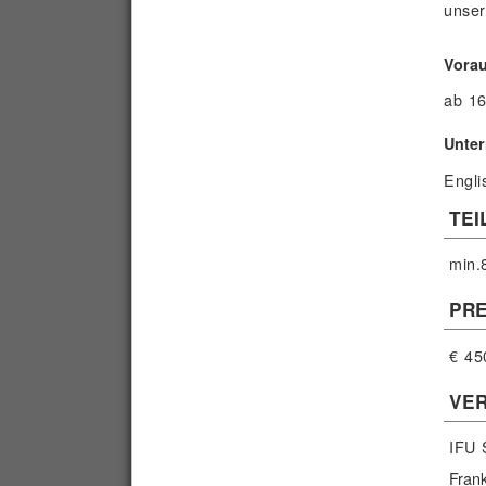
unser
Vora
ab 16
Unter
Engli
TEI
min.
PRE
€ 45
VE
IFU 
Fran