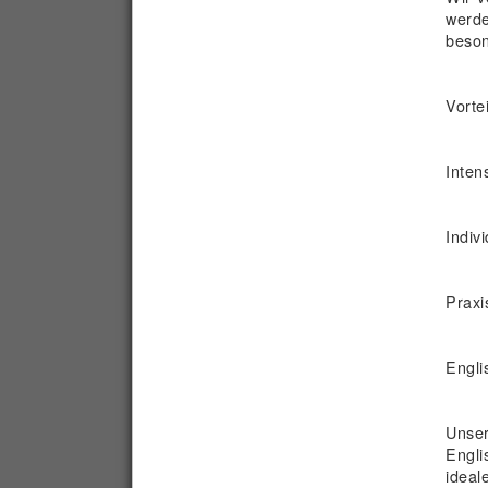
werde
beson
Vorte
Inten
Indiv
Praxi
Engli
Unser
Engli
ideal