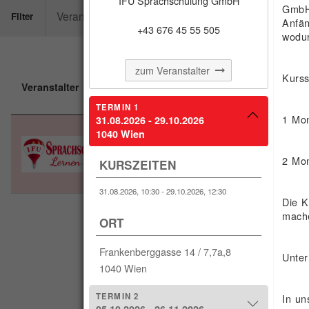
IFU Sprachschulung GmbH
GmbH 
Veranstalter
Kursbeginn
Filter
Anfän
+43 676 45 55 505
wodur
zum Veranstalter
Kurss
Veranstalter
Kurstitel
TERMIN 1
1 Mon
31.08.2026 - 29.10.2026
1040 Wien
Intensiv-Englischkurs A2.1 
2 Mon
KURSZEITEN
31.08.2026, 10:30 - 29.10.2026, 12:30
Die K
1
mach
ORT
Frankenberggasse 14 / 7,7a,8
Unter
1040 Wien
TERMIN 2
In un
05.10.2026 - 26.11.2026