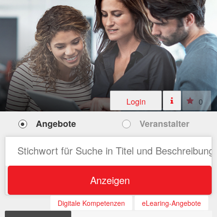
Login
0
Angebote
Veranstalter
Anzeigen
Digitale Kompetenzen
eLearing-Angebote