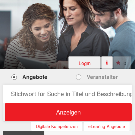
Login
0
Angebote
Veranstalter
Anzeigen
Digitale Kompetenzen
eLearing-Angebote