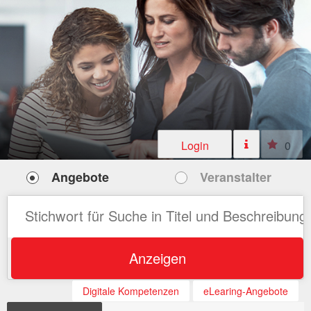
Login
0
Angebote
Veranstalter
Anzeigen
Digitale Kompetenzen
eLearing-Angebote