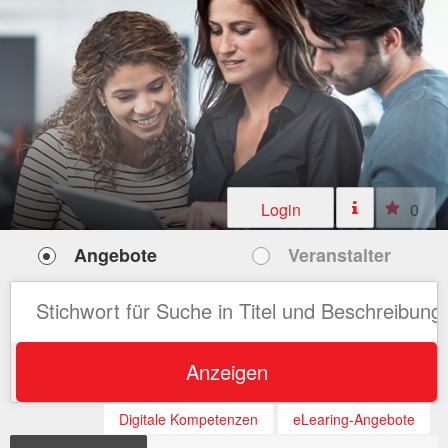
Login
0
Angebote
Veranstalter
Anzeigen
Digitale Kompetenzen
eLearing-Angebote