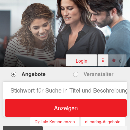
Login
0
Angebote
Veranstalter
Anzeigen
Digitale Kompetenzen
eLearing-Angebote