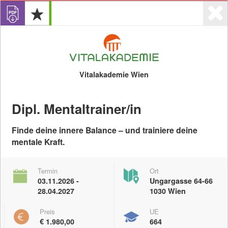
Vitalakademie Wien
Dipl. Mentaltrainer/in
Login
0
Angebote
Veranstalter
Finde deine innere Balance – und trainiere deine
mentale Kraft.
Termin
Ort
03.11.2026 -
Ungargasse 64-66
Anzeigen
28.04.2027
1030 Wien
Preis
UE
Digitale Kompetenzen
eLearing-Angebote
€ 1.980,00
664