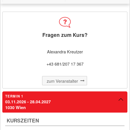
Filter
Kursbeginn (aufsteigend)
Fragen zum Kurs?
MERKEN
Alexandra Kreutzer
+43 681/207 17 367
Kursdetail: Dipl. Mentaltrainer/i
Dipl. Mentaltrainer/in
zum Veranstalter
TERMIN 1
03.11.2026 - 28.04.2027
03.11.2026 - 28.04.2027
€ 1.980,00
1030 Wien
Ungargasse 64-66
1030 Wien
KURSZEITEN