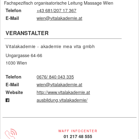
Fachspezifisch organisatorische Leitung Massage Wien
+43 681/207 17 367
Telefon
wien@vitalakademie.at
E-Mail
VERANSTALTER
Vitalakademie - akademie mea vita gmbh
Ungargasse 64-66
1030 Wien
0676/ 840 043 335
Telefon
wien@vitalakademie.at
E-Mail
http://www.vitalakademie.at
Website
ausbildung.vitalakademie/
Diese Seite verwendet Session-Cookies. Session-
Cookies ermöglichen und erleichtern die Bereitstellung
unserer Dienste. Am Ende Ihres Website-Besuches
WAFF INFOCENTER
01 217 48 555
werden diese automatisch gelöscht.