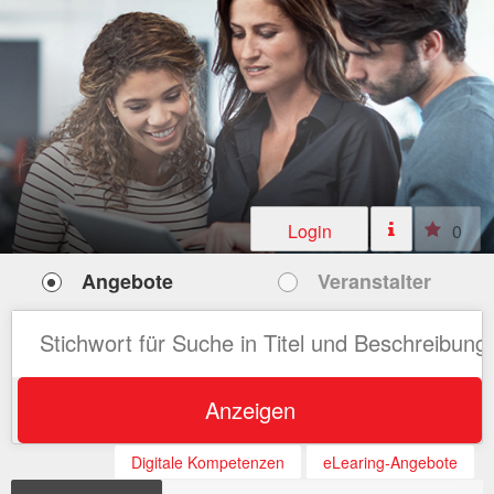
Login
0
Angebote
Veranstalter
Anzeigen
Digitale Kompetenzen
eLearing-Angebote