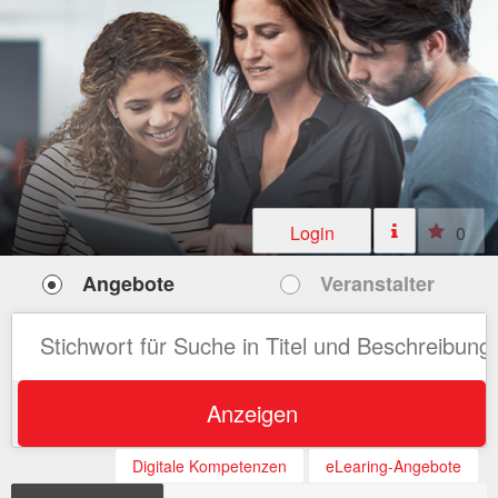
Login
0
Angebote
Veranstalter
Anzeigen
Digitale Kompetenzen
eLearing-Angebote