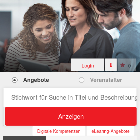
Login
0
Angebote
Veranstalter
Anzeigen
Digitale Kompetenzen
eLearing-Angebote