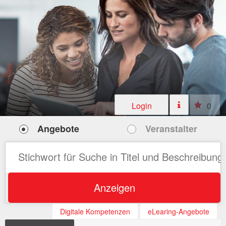
Login
0
Angebote
Veranstalter
Anzeigen
Digitale Kompetenzen
eLearing-Angebote