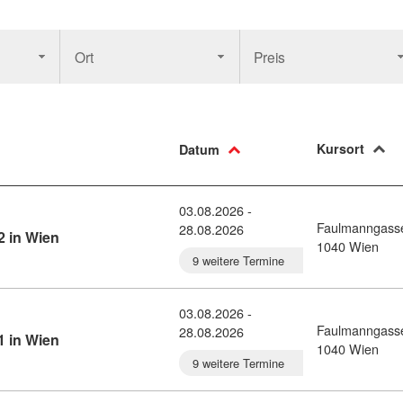
Ort
Preis
Kursort
Datum
03.08.2026 -
Faulmanngass
28.08.2026
Kursdetail: Norwegisch-Intensivkurs B2 in Wien (10780
2 in Wien
1040 Wien
9 weitere Termine
03.08.2026 -
Faulmanngass
28.08.2026
Kursdetail: Norwegisch-Intensivkurs C1 in Wien (10780
1 in Wien
1040 Wien
9 weitere Termine