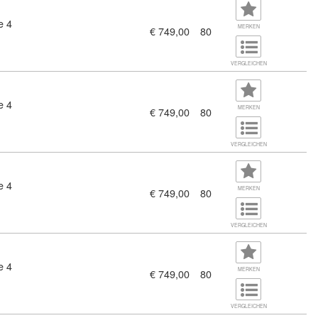
e 4
841)
MERKEN
€ 749,00
80
VERGLEICHEN
e 4
837)
MERKEN
€ 749,00
80
VERGLEICHEN
e 4
838)
MERKEN
€ 749,00
80
VERGLEICHEN
e 4
826)
MERKEN
€ 749,00
80
VERGLEICHEN