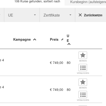
106 Kurse gefunden, sortiert nach
Kursbeginn (aufsteigen
UE
Zertifikate
Zurücksetzen
U
Kampagne
Preis
E
e 4
839)
MERKEN
€ 749,00
80
VERGLEICHEN
e 4
840)
MERKEN
€ 749,00
80
VERGLEICHEN