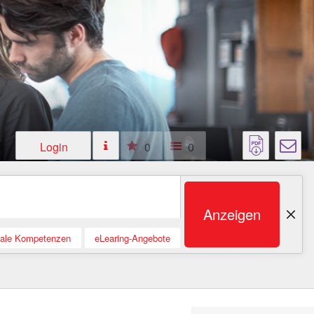
Login
0
0
Anzeigen
tale Kompetenzen
eLearing-Angebote