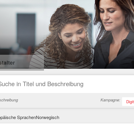
talter
schreibung
Kampagne:
Digi
opäische SprachenNorwegisch