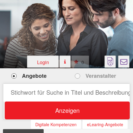
Login
0
Angebote
Veranstalter
Anzeigen
Digitale Kompetenzen
eLearing-Angebote