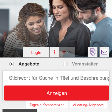
Login
0
Angebote
Veranstalter
Anzeigen
Digitale Kompetenzen
eLearing-Angebote