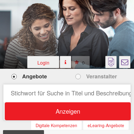
Login
0
Angebote
Veranstalter
Anzeigen
Digitale Kompetenzen
eLearing-Angebote