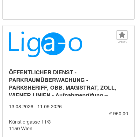
MERKEN
ÖFFENTLICHER DIENST -
PARKRAUMÜBERWACHUNG -
PARKSHERIFF, ÖBB, MAGISTRAT, ZOLL,
WIENER LINIEN - Aufnahmeprüfung –
Kursdetai
Vorbereitungskurs 2026 - Präsenzkurse
13.08.2026 - 11.09.2026
€ 960,00
Künstlergasse 11/3
1150 Wien