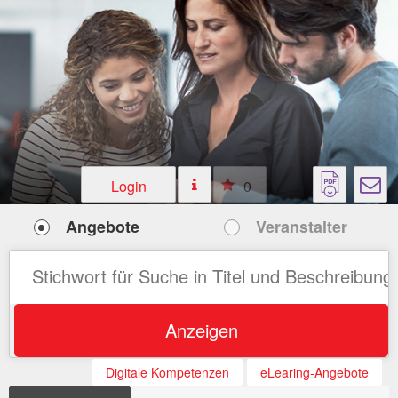
Login
0
Angebote
Veranstalter
Anzeigen
Digitale Kompetenzen
eLearing-Angebote