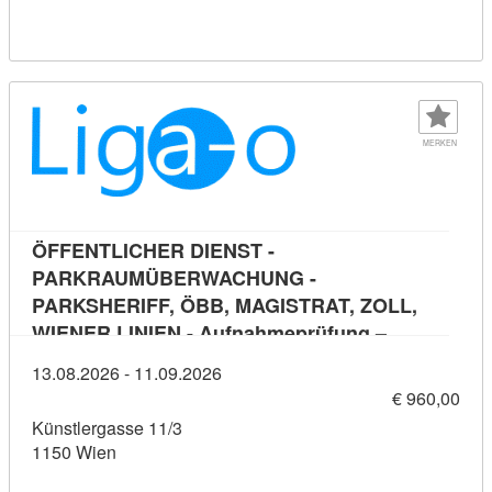
MERKEN
ÖFFENTLICHER DIENST -
PARKRAUMÜBERWACHUNG -
PARKSHERIFF, ÖBB, MAGISTRAT, ZOLL,
WIENER LINIEN - Aufnahmeprüfung –
Kursdetai
Vorbereitungskurs 2026 - Präsenzkurse
13.08.2026 - 11.09.2026
€ 960,00
Künstlergasse 11/3
1150 Wien