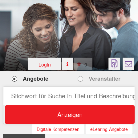
Login
0
Angebote
Veranstalter
Anzeigen
Digitale Kompetenzen
eLearing-Angebote