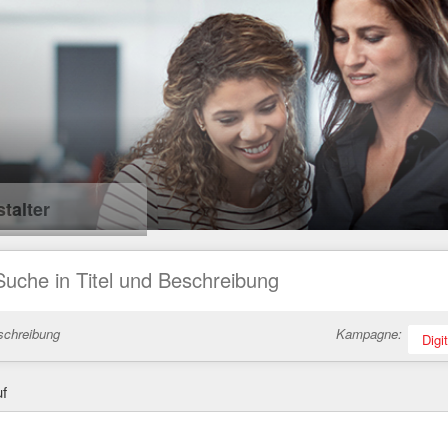
talter
schreibung
Kampagne:
Digi
uf