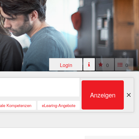
Login
0
0
Anzeigen
tale Kompetenzen
eLearing-Angebote