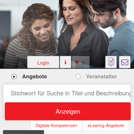
Login
0
Angebote
Veranstalter
Anzeigen
Digitale Kompetenzen
eLearing-Angebote