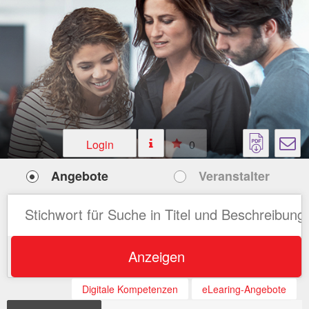
Login
0
Angebote
Veranstalter
Anzeigen
Digitale Kompetenzen
eLearing-Angebote