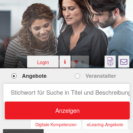
Login
0
Angebote
Veranstalter
Anzeigen
Digitale Kompetenzen
eLearing-Angebote