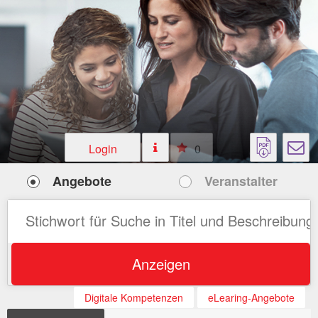
Login
0
Angebote
Veranstalter
Anzeigen
Digitale Kompetenzen
eLearing-Angebote