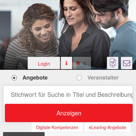
Login
0
Angebote
Veranstalter
Anzeigen
Digitale Kompetenzen
eLearing-Angebote