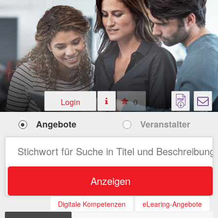
Login
0
Angebote
Veranstalter
Anzeigen
Digitale Kompetenzen
eLearing-Angebote