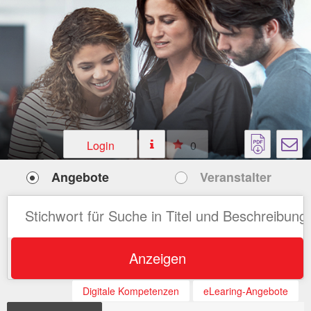
Login
0
Angebote
Veranstalter
Anzeigen
Digitale Kompetenzen
eLearing-Angebote