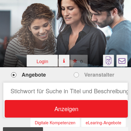
Login
0
Angebote
Veranstalter
Anzeigen
Digitale Kompetenzen
eLearing-Angebote