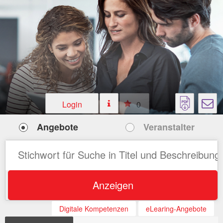
Login
0
Angebote
Veranstalter
Anzeigen
Digitale Kompetenzen
eLearing-Angebote